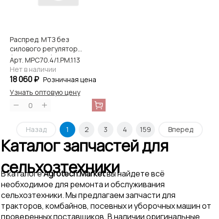
Распред. МТЗ без
силового регулятора
(Master Part)
Арт. МРС70.4/1.РМ.113
Нет в наличии
18 060 ₽
Розничная цена
Узнать оптовую цену
0
Назад
1
2
3
4
159
Вперед
Каталог запчастей для
сельхозтехники
В каталоге
Agrotech.Market
вы найдете всё
необходимое для ремонта и обслуживания
сельхозтехники. Мы предлагаем запчасти для
тракторов, комбайнов, посевных и уборочных машин от
проверенных поставщиков. В наличии оригинальные