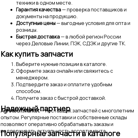
техники в одном месте.
Гарантия качества
— проверка поставщиков и
документы на продукцию.
Доступные цены
— выгодные условия для опта и
розницы.
Быстрая доставка
— в любой регион России
через Деловые Линии, ПЭК, СДЭК и другие ТК.
Как купить запчасти
Выберите нужные позиции в каталоге.
Оформите заказ онлайн или свяжитесь с
менеджером.
Подтвердите заказ и оплатите удобным
способом.
Получите заказ с быстрой доставкой.
Надежный партнер
Agrotech.Market
— поставщик запчастей с многолетним
опытом. Регулярные поставки и собственные склады
позволяют оперативно обрабатывать заказы и
поддерживать актуальность ассортимента.
Популярные запчасти в каталоге