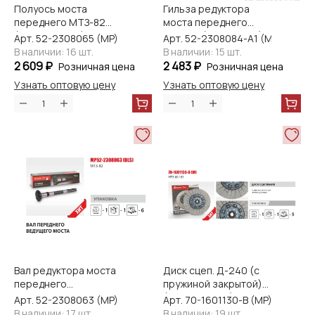
Полуось моста
Гильза редуктора
переднего МТЗ-82
моста переднего
(Master-Parts)
МТЗ-82 (MasterPart)
Арт. 52-2308065 (MP)
Арт. 52-2308084-А1 (MP)
В наличии: 16 шт.
В наличии: 15 шт.
2 609 ₽
2 483 ₽
Розничная цена
Розничная цена
Узнать оптовую цену
Узнать оптовую цену
Вал редуктора моста
Диск сцеп. Д-240 (с
переднего
пружиной закрытой)
вертикальный МТЗ-82
(Master-Parts)
Арт. 52-2308063 (MP)
Арт. 70-1601130-B (MP)
(Master-Parts)
В наличии: 17 шт.
В наличии: 19 шт.