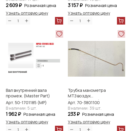
2 609 ₽
3 157 ₽
Розничная цена
Розничная цена
Узнать оптовую цену
Узнать оптовую цену
Вал внутренний вала
Трубка манометра
промеж. (Master Part)
МТЗ воздух
(МЕТ.ОПЛЕТКА)
Арт. 50-1701185 (МР)
Арт. 70-3801100
(Master-Parts)
В наличии: 5 шт.
В наличии: 39 шт.
1 962 ₽
233 ₽
Розничная цена
Розничная цена
Узнать оптовую цену
Узнать оптовую цену