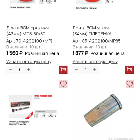
Лента ВОМ средняя
Лента ВОМ узкая
(43мм) МТЗ-80/82
(34мм) ПЛЕТЕНКА
(Мaster-Parts)
(Master-Parts)
Арт. 70-4202100 (MP)
Арт. 85-4202100/МР85-420210
В наличии: 10 шт.
В наличии: 18 шт.
1 560 ₽
1 877 ₽
Розничная цена
Розничная цена
Узнать оптовую цену
Узнать оптовую цену