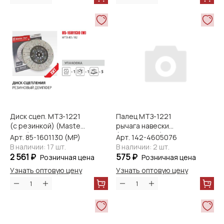
Диск сцеп. МТЗ-1221
Палец МТЗ-1221
(с резинкой) (Master-
рычага навески
Parts)
(Master-part)
Арт. 85-1601130 (МP)
Арт. 142-4605076
В наличии: 17 шт.
В наличии: 2 шт.
2 561 ₽
575 ₽
Розничная цена
Розничная цена
Узнать оптовую цену
Узнать оптовую цену