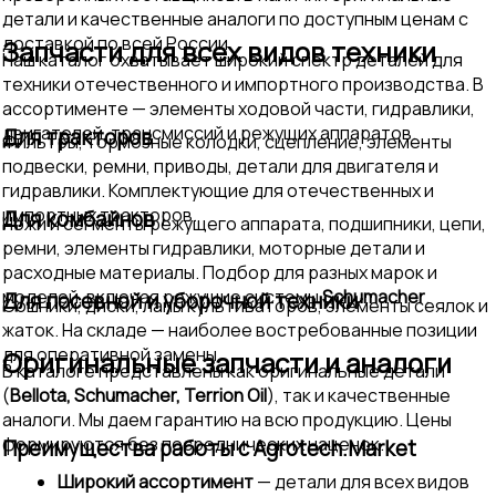
детали и качественные аналоги по доступным ценам с
доставкой по всей России.
Запчасти для всех видов техники
Наш каталог охватывает широкий спектр деталей для
техники отечественного и импортного производства. В
ассортименте — элементы ходовой части, гидравлики,
двигателей, трансмиссий и режущих аппаратов.
Для тракторов
Фильтры, тормозные колодки, сцепление, элементы
подвески, ремни, приводы, детали для двигателя и
гидравлики. Комплектующие для отечественных и
импортных тракторов.
Для комбайнов
Ножи и сегменты режущего аппарата, подшипники, цепи,
ремни, элементы гидравлики, моторные детали и
расходные материалы. Подбор для разных марок и
моделей, включая режущие системы
Schumacher
.
Для посевной и уборочной техники
Сошники, диски, лапы культиваторов, элементы сеялок и
жаток. На складе — наиболее востребованные позиции
для оперативной замены.
Оригинальные запчасти и аналоги
В каталоге представлены как оригинальные детали
(
Bellota, Schumacher, Terrion Oil
), так и качественные
аналоги. Мы даем гарантию на всю продукцию. Цены
формируются без посреднических наценок.
Преимущества работы с Agrotech.Market
Широкий ассортимент
— детали для всех видов