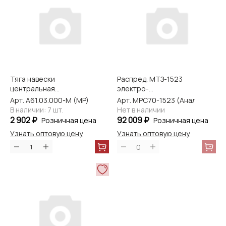
Тяга навески
Распред. МТЗ-1523
центральная
электро-
МТЗ-80/82 с
гидравлический
Арт. А61.03.000-М (MP)
Арт. МРС70-1523 (Аналог РП70-
амортизацией
(Master Part)
В наличии: 7 шт.
Нет в наличии
(Master-Part)
2 902 ₽
92 009 ₽
Розничная цена
Розничная цена
Узнать оптовую цену
Узнать оптовую цену
0