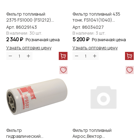
Фильтр топливный
Фильтр топливный 435
2375 FS1000 (FS1212)
тонк. FS1041(1040)
Fleetguard
Fleetguard
Арт. 86029143
Арт. 86034027
В наличии: 30 шт.
В наличии: 3 шт.
2 340 ₽
5 200 ₽
Розничная цена
Розничная цена
Узнать оптовую цену
Узнать оптовую цену
Фильтр
Фильтр топливный
гидравлический
Акрос,Вектор