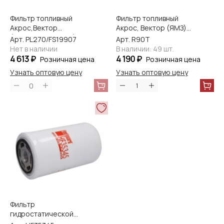
Фильтр топливный
Фильтр топливный
Акрос,Вектор
Акрос, Вектор (ЯМЗ)
(Cummins, с 2011 г.)
FS19551/FS19532
Арт. PL270/FS19907
Арт. R90T
PL270/FS19907
Fleetguard
Нет в наличии
В наличии: 49 шт.
Flleetguard
4 613 ₽
4 190 ₽
Розничная цена
Розничная цена
Узнать оптовую цену
Узнать оптовую цену
0
Фильтр
гидростатической
трансмиссии Вектор