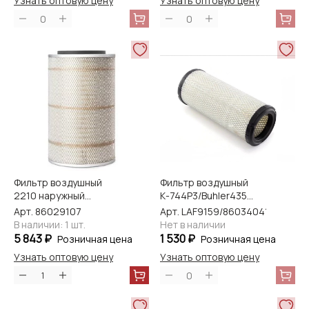
Узнать оптовую цену
Узнать оптовую цену
0
0
Фильтр воздушный
Фильтр воздушный
2210 наружный
К-744Р3/Buhler435
AF25368 Fleetguard
внутр. AF 883 M
Арт. 86029107
Арт. LAF9159/86034041
Fleetguard
В наличии: 1 шт.
Нет в наличии
5 843 ₽
1 530 ₽
Розничная цена
Розничная цена
Узнать оптовую цену
Узнать оптовую цену
0