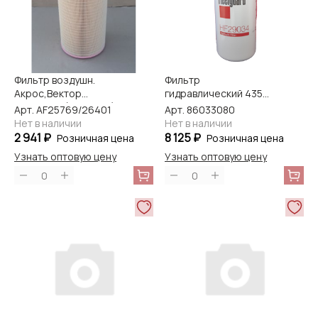
Фильтр воздушн.
Фильтр
Акрос,Вектор
гидравлический 435
наружный (Сummins)
HF29034 Fleetguard
Арт. AF25769/26401
Арт. 86033080
AF25769/26401
Нет в наличии
Нет в наличии
Fleetguard
2 941 ₽
8 125 ₽
Розничная цена
Розничная цена
Узнать оптовую цену
Узнать оптовую цену
0
0