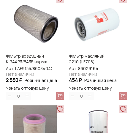
Фильтр воздушный
Фильтр масляный
К-744Р3/B435 наруж.
2210 (LF708)
Fleetguard
Арт. LAF9155/86034042
Арт. 86029164
Нет в наличии
Нет в наличии
2 550 ₽
454 ₽
Розничная цена
Розничная цена
Узнать оптовую цену
Узнать оптовую цену
0
0