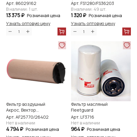
2375,435,2210 HF6587
(Cummins)
Арт. 86029162
Арт. FS1280/FS36203
Fleetguard
FS1280/FS36203
В наличии: 1 шт.
В наличии: 49 шт.
Fleetguard
13 375 ₽
1 320 ₽
Розничная цена
Розничная цена
Узнать оптовую цену
Узнать оптовую цену
Фильтр воздушный
Фильтр масляный
Акрос, Вектор
Fleetguard
внутренний
Арт. AF25770/26402
Арт. LF3716
(Сummins)
Нет в наличии
Нет в наличии
AF25770/26402
4 794 ₽
964 ₽
Розничная цена
Розничная цена
Fleetguard