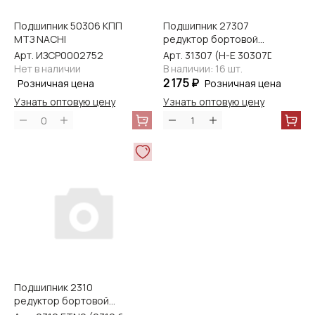
Подшипник 50306 КПП
Подшипник 27307
МТЗ NACHI
редуктор бортовой
передний 1221 NACHI
Арт. ИЗСР0002752
Арт. 31307 (H-E 30307DJ)
Нет в наличии
В наличии: 16 шт.
2 175 ₽
Розничная цена
Розничная цена
Узнать оптовую цену
Узнать оптовую цену
0
Подшипник 2310
редуктор бортовой
МТЗ NACHI