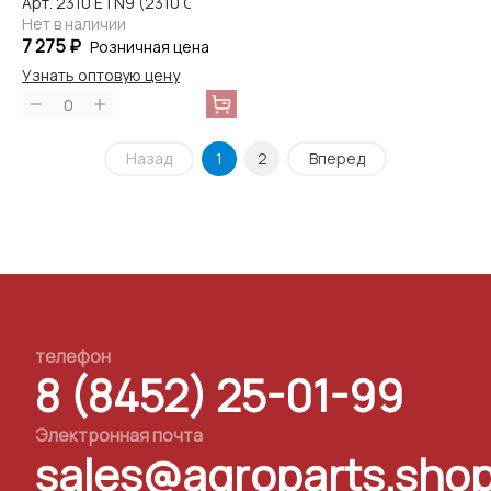
Арт. 2310 ETN9 (2310 G)
Нет в наличии
7 275 ₽
Розничная цена
Узнать оптовую цену
0
Назад
1
2
Вперед
телефон
8 (8452) 25-01-99
Электронная почта
sales@agroparts.sho