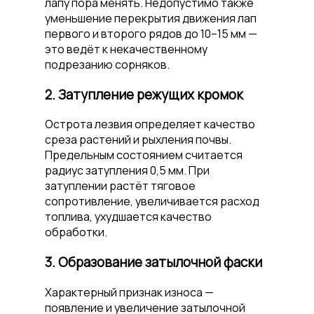
лапу пора менять. Недопустимо также
уменьшение перекрытия движения лап
первого и второго рядов до 10–15 мм —
это ведёт к некачественному
подрезанию сорняков.
2. Затупление режущих кромок
Острота лезвия определяет качество
среза растений и рыхления почвы.
Предельным состоянием считается
радиус затупления 0,5 мм. При
затуплении растёт тяговое
сопротивление, увеличивается расход
топлива, ухудшается качество
обработки.
3. Образование затылочной фаски
Характерный признак износа —
появление и увеличение затылочной