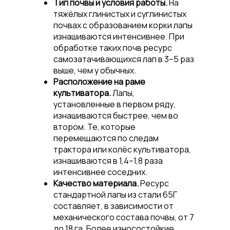
Тип почвы и условия работы.
На
тяжёлых глинистых и суглинистых
почвах с образованием корки лапы
изнашиваются интенсивнее. При
обработке таких почв ресурс
самозатачивающихся лап в 3–5 раз
выше, чем у обычных.
Расположение на раме
культиватора.
Лапы,
установленные в первом ряду,
изнашиваются быстрее, чем во
втором. Те, которые
перемещаются по следам
трактора или колёс культиватора,
изнашиваются в 1,4–1,8 раза
интенсивнее соседних.
Качество материала.
Ресурс
стандартной лапы из стали 65Г
составляет, в зависимости от
механического состава почвы, от 7
до 18 га. Более износостойкие