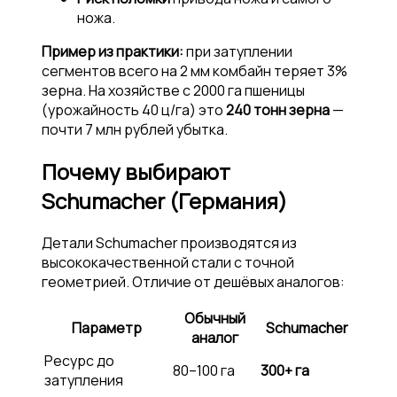
ножа.
Пример из практики:
при затуплении
сегментов всего на 2 мм комбайн теряет 3%
зерна. На хозяйстве с 2000 га пшеницы
(урожайность 40 ц/га) это
240 тонн зерна
—
почти 7 млн рублей убытка.
Почему выбирают
Schumacher (Германия)
Детали Schumacher производятся из
высококачественной стали с точной
геометрией. Отличие от дешёвых аналогов:
Обычный
Параметр
Schumacher
аналог
Ресурс до
80–100 га
300+ га
затупления