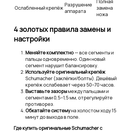
Полная
Разрушение
Ослабленный крепёж
замена
аппарата
ножа
4 золотых правила замены и
настройки
Меняйте комплектно
— все сегменты и
пальцы одновременно. Один новый
сегмент нарушит балансировку.
Используйте оригинальный крепёж
Schumacher (заклёпки/болты). Дешёвый
крепёж ослабевает через 50–70 часов.
Выставьте зазоры
между пальцами и
сегментами 0,5–1,5 мм, отрегулируйте
противорез.
Обкатайте систему
на холостом ходу 15
минут до выхода в поле.
Где купить оригинальные Schumacher с