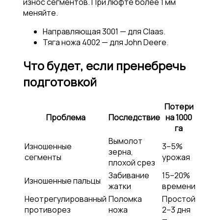
износ сегментов. При люфте более 1 мм
меняйте.
Направляющая 3001 — для Claas.
Тяга ножа 4002 — для John Deere.
Что будет, если пренебречь
подготовкой
Потери
Проблема
Последствие
на 1000
га
Вымолот
Изношенные
3–5%
зерна,
сегменты
урожая
плохой срез
Забивание
15–20%
Изношенные пальцы
жатки
времени
Неотрегулированный
Поломка
Простой
противорез
ножа
2–3 дня