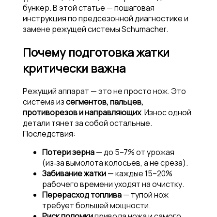
бункер. В этой статье — пошаговая
инструкция по предсезонной диагностике и
замене режущей системы Schumacher.
Почему подготовка жатки
критически важна
Режущий аппарат — это не просто нож. Это
система из
сегментов, пальцев,
противорезов и направляющих
. Износ одной
детали тянет за собой остальные.
Последствия:
Потери зерна
— до 5–7% от урожая
(из‑за вымолота колосьев, а не среза).
Забивание жатки
— каждые 15–20%
рабочего времени уходят на очистку.
Перерасход топлива
— тупой нож
требует большей мощности.
Риск поломки
привода ножа и самого