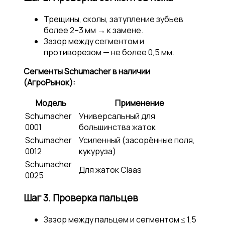
Трещины, сколы, затупление зубьев
более 2–3 мм → к замене.
Зазор между сегментом и
противорезом — не более 0,5 мм.
Сегменты Schumacher в наличии
(АгроРынок):
Модель
Применение
Schumacher
Универсальный для
0001
большинства жаток
Schumacher
Усиленный (засорённые поля,
0012
кукуруза)
Schumacher
Для жаток Claas
0025
Шаг 3. Проверка пальцев
Зазор между пальцем и сегментом ≤ 1,5