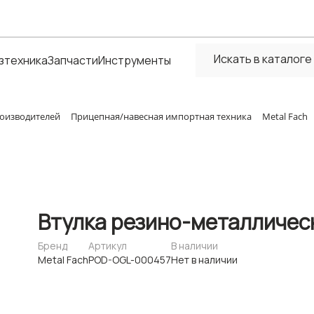
зтехника
Запчасти
Инструменты
оизводителей
Прицепная/навесная импортная техника
Metal Fach
Втулка резино-металличес
Бренд
Артикул
В наличии
Metal Fach
POD-OGL-000457
Нет в наличии