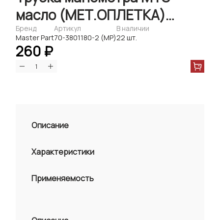
масло (МЕТ.ОПЛЕТКА)
L=530mm (Master Part)
Бренд
Артикул
В наличии
Master Part
70-3801180-2 (МР)
22 шт.
260 ₽
Описание
Характеристики
Применяемость