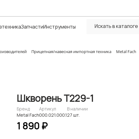
зтехника
Запчасти
Инструменты
оизводителей
Прицепная/навесная импортная техника
Metal Fach
Шкворень Т229-1
Бренд
Артикул
В наличии
Metal Fach
000.021.000.1
27 шт.
1 890 ₽