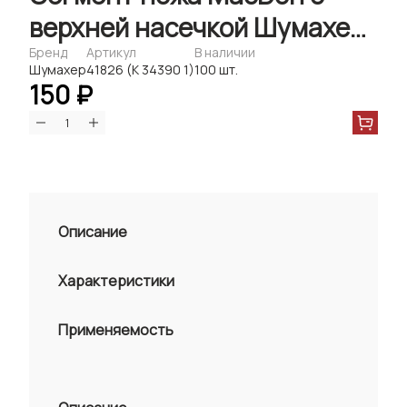
верхней насечкой Шумахер,
2,7мм (25шт)
Бренд
Артикул
В наличии
Шумахер
41826 (К 34390 1)
100 шт.
150 ₽
Описание
Характеристики
Применяемость