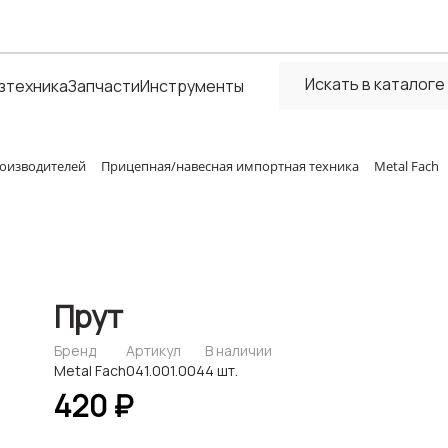
зтехника
Запчасти
Инструменты
оизводителей
Прицепная/навесная импортная техника
Metal Fach
Прут
Бренд
Артикул
В наличии
Metal Fach
041.001.004
4 шт.
420 ₽