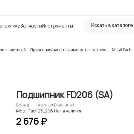
зтехника
Запчасти
Инструменты
оизводителей
Прицепная/навесная импортная техника
Metal Fach
Подшипник FD206 (SA)
Бренд
Артикул
В наличии
Metal Fach
25L206
Нет в наличии
2 676 ₽