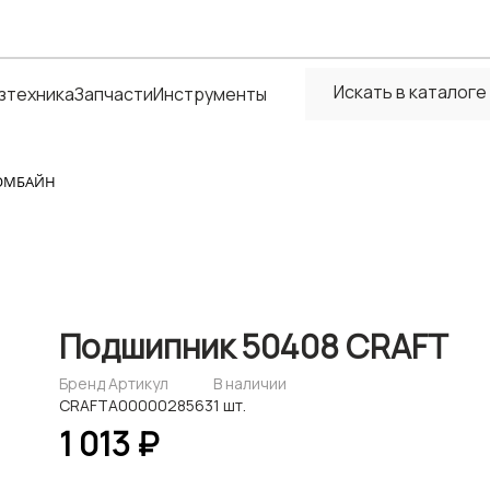
зтехника
Запчасти
Инструменты
КОМБАЙН
Подшипник 50408 CRAFT
Бренд
Артикул
В наличии
CRAFT
А0000028563
1 шт.
1 013 ₽