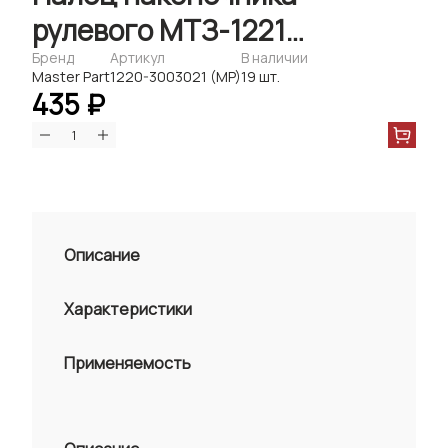
рулевого МТЗ-1221
(чехол+гайка) (Master-
Бренд
Артикул
В наличии
Master Part
1220-3003021 (MP)
19 шт.
Parts)
435 ₽
Описание
Характеристики
Применяемость