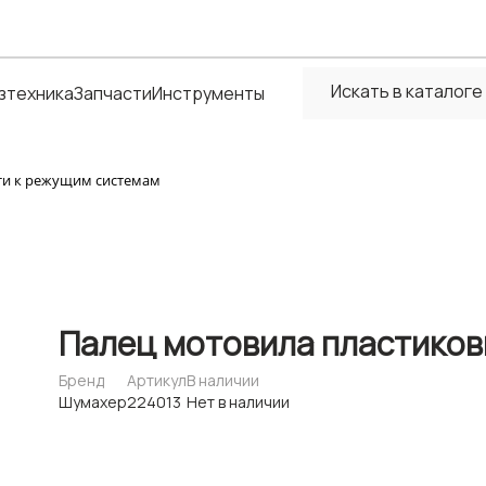
зтехника
Запчасти
Инструменты
ти к режущим системам
Палец мотовила пластиков
Бренд
Артикул
В наличии
Шумахер
224013
Нет в наличии