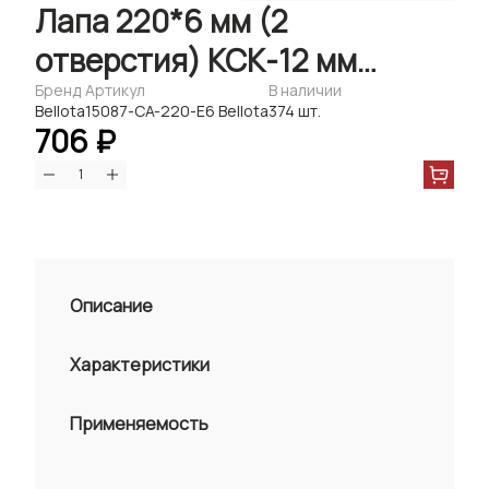
Лапа 220*6 мм (2
отверстия) КСК-12 мм
Bellota
Бренд
Артикул
В наличии
Bellota
15087-CA-220-E6 Bellota
374 шт.
706 ₽
Описание
Характеристики
Применяемость