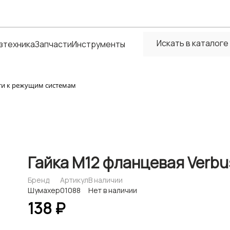
зтехника
Запчасти
Инструменты
ти к режущим системам
Гайка М12 фланцевая Verbu
Бренд
Артикул
В наличии
Шумахер
01088
Нет в наличии
138 ₽