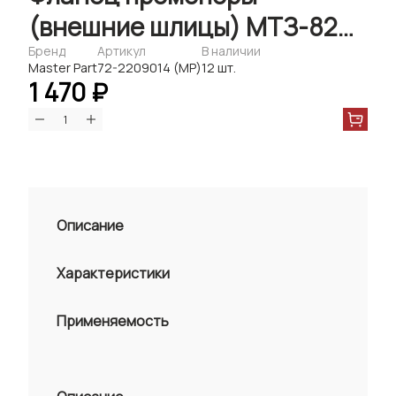
(внешние шлицы) МТЗ-82
(Master-Parts)
Бренд
Артикул
В наличии
Master Part
72-2209014 (МР)
12 шт.
1 470 ₽
Описание
Характеристики
Применяемость