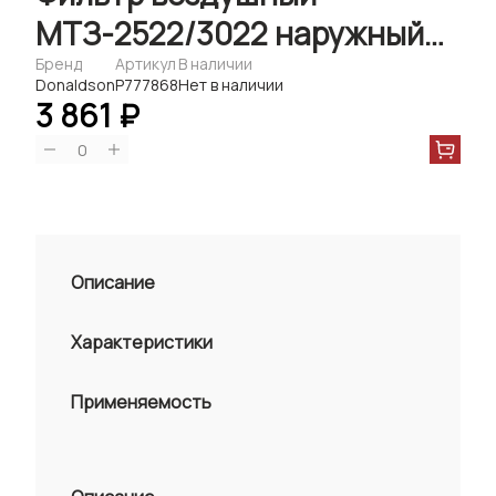
МТЗ-2522/3022 наружный
P777868 Donaldson
Бренд
Артикул
В наличии
Donaldson
P777868
Нет в наличии
3 861 ₽
0
Описание
Характеристики
Применяемость