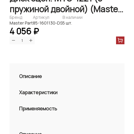
пружиной двойной) (Master-
Parts)
Бренд
Артикул
В наличии
Master Part
85-1601130-DS
5 шт.
4 056 ₽
Описание
Характеристики
Применяемость