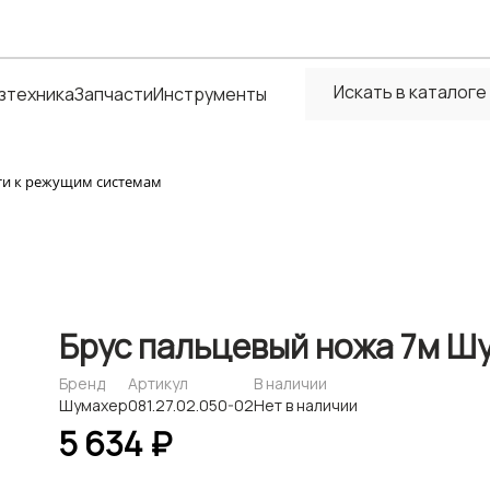
зтехника
Запчасти
Инструменты
ти к режущим системам
Брус пальцевый ножа 7м Шу
Бренд
Артикул
В наличии
Шумахер
081.27.02.050-02
Нет в наличии
5 634 ₽