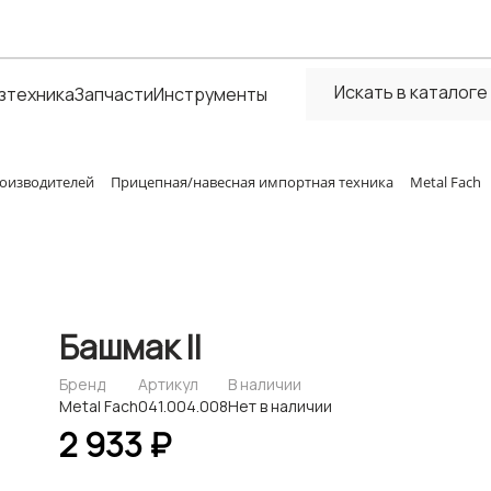
зтехника
Запчасти
Инструменты
оизводителей
Прицепная/навесная импортная техника
Metal Fach
Башмак II
Бренд
Артикул
В наличии
Metal Fach
041.004.008
Нет в наличии
2 933 ₽