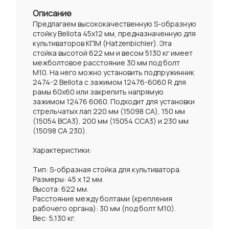
Описание
Предлагаем высококачественную S-образную
стойку Bellota 45x12 мм, предназначенную для
культиваторов КПМ (Hatzenbichler). Эта
стойка высотой 622 мм и весом 5130 кг имеет
межболтовое расстояние 30 мм под болт
М10. На него можно установить подпружинник
2474-2 Bellota с зажимом 12476-6060 R для
рамы 60х60 или закрепить напрямую
зажимом 12476 6060. Подходит для установки
стрельчатых лап 220 мм (15098 СА), 150 мм
(15054 BCA3), 200 мм (15054 ССА3) и 230 мм
(15098 СА 230).
Характеристики:
Тип: S-образная стойка для культиватора.
Размеры: 45 x 12 мм.
Высота: 622 мм.
Расстояние между болтами (крепления
рабочего органа): 30 мм (под болт М10).
Вес: 5,130 кг.