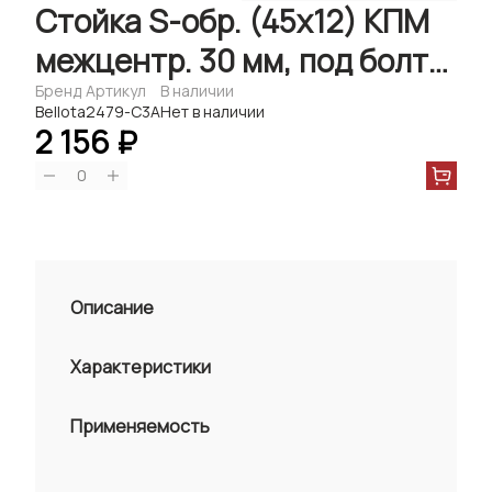
Стойка S-обр. (45х12) КПМ
межцентр. 30 мм, под болт
М10 (Hatzenbichler) Bellota
Бренд
Артикул
В наличии
Bellota
2479-C3A
Нет в наличии
2 156 ₽
0
Описание
Характеристики
Применяемость