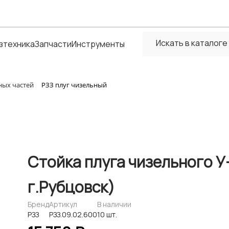
зтехника
Запчасти
Инструменты
ных частей
РЗЗ плуг чизельный
Стойка плуга чизельного У
г.Рубцовск)
Бренд
Артикул
В наличии
РЗЗ
РЗЗ.09.02.600
10 шт.