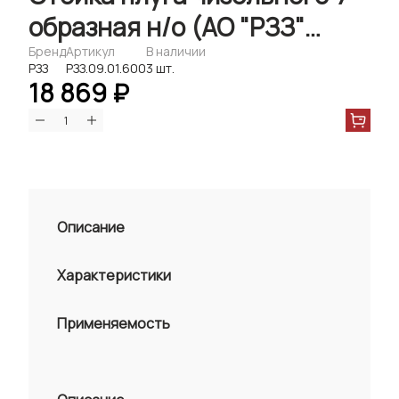
образная н/о (АО "РЗЗ"
г.Рубцовск)
Бренд
Артикул
В наличии
РЗЗ
РЗЗ.09.01.600
3 шт.
18 869 ₽
Описание
Характеристики
Применяемость