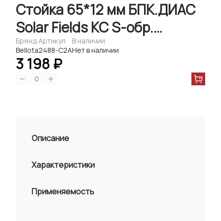
Стойка 65*12 мм БПК.ДИАС
Solar Fields КС S-обр.
(TILLERMASTER,) Bellota
Бренд
Артикул
В наличии
Bellota
2488-C2A
Нет в наличии
3 198 ₽
0
Описание
Характеристики
Применяемость