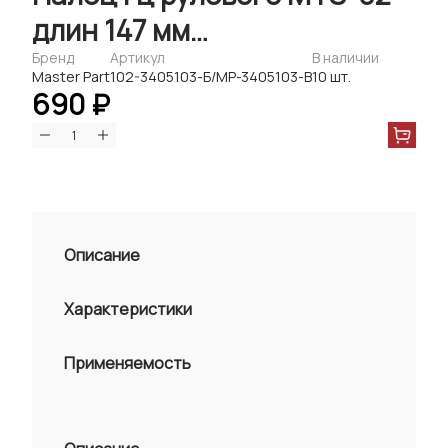
длин 147 мм
(гайки+шайбы+прокладки)
Бренд
Артикул
В наличии
Master Part
102-3405103-Б/MP-3405103-B
10 шт.
(Master-Part)
690 ₽
Описание
Характеристики
Применяемость