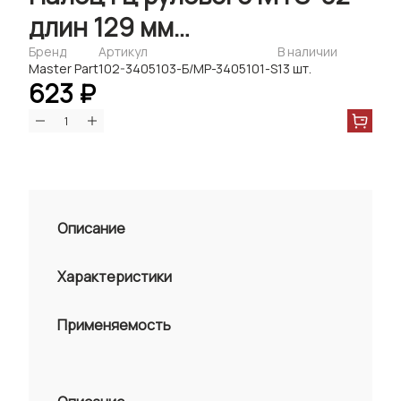
длин 129 мм
(гайки+шайбы+прокладки)
Бренд
Артикул
В наличии
Master Part
102-3405103-Б/MP-3405101-S
13 шт.
(Master-Part)
623 ₽
Описание
Характеристики
Применяемость