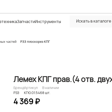
зтехника
Запчасти
Инструменты
ных частей
РЗЗ плоскорез КПГ
Лемех КПГ прав.(4 отв. дву
Бренд
Артикул
В наличии
РЗЗ
КГЮ.01.546
8 шт.
4 369 ₽