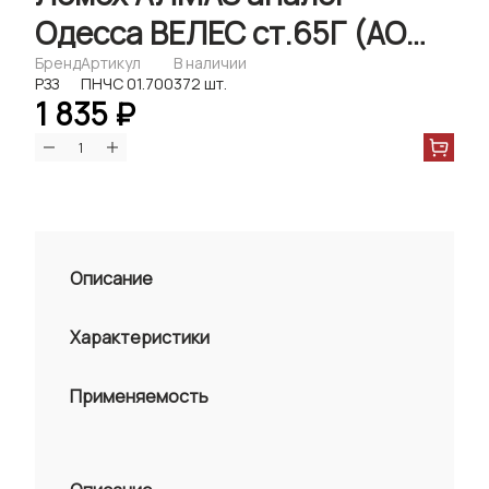
Одесса ВЕЛЕС ст.65Г (АО
РЗЗ г. Рубцовск)
Бренд
Артикул
В наличии
РЗЗ
ПНЧС 01.700
372 шт.
1 835 ₽
Описание
Характеристики
Применяемость