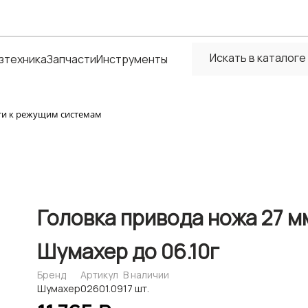
зтехника
Запчасти
Инструменты
ти к режущим системам
Головка привода ножа 27 м
Шумахер до 06.10г
Бренд
Артикул
В наличии
Шумахер
02601.09
17 шт.