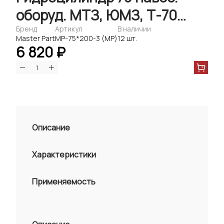
оборуд. МТЗ, ЮМЗ, Т-70
(Master-Part)
Бренд
Артикул
В наличии
Master Part
MP-75*200-3 (МР)
12 шт.
6 820 ₽
Описание
Характеристики
Применяемость